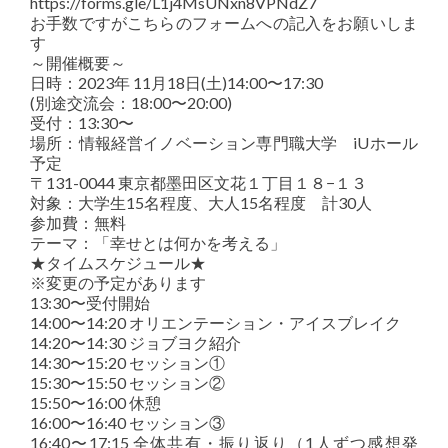
https://forms.gle/L1j4MsUNxn8VPNdZ7
お手数ですがこちらのフォームへの記入をお願いしま
す
～開催概要～
日時：2023年 11月18日(土)14:00〜17:30
(別途交流会：18:00〜20:00)
受付：13:30〜
場所：情報経営イノベーション専門職大学 iUホール
予定
〒131-0044 東京都墨田区文花１丁目１８−１３
対象：大学生15名程度、大人15名程度 計30人
参加費：無料
テーマ：「幸せとは何かを考える」
★タイムスケジュール★
※変更の予定があります
13:30〜受付開始
14:00〜14:20 オリエンテーション・アイスブレイク
14:20〜14:30 ジョブヨク紹介
14:30〜15:20 セッション①
15:30〜15:50 セッション②
15:50〜16:00 休憩
16:00〜16:40 セッション③
16:40〜17:15 全体共有・振り返り（1人ずつ感想発