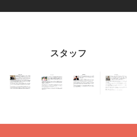
スタッフ
工藤紘生
大竹哲郎
野村忠司
主藤友行