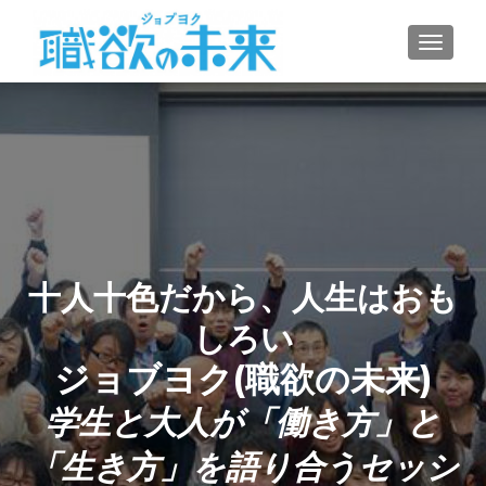
ナビゲ
十人十色だから、人生はおも
しろい
ジョブヨク(職欲の未来)
学生と大人が「働き方」と
「生き方」を語り合うセッシ