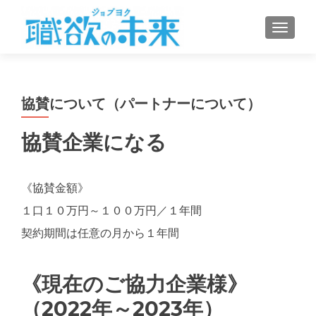
ナビゲ
協賛について（パートナーについて）
協賛企業になる
《協賛金額》
１口１０万円～１００万円／１年間
契約期間は任意の月から１年間
《現在のご協力企業様》
（2022年～2023年）