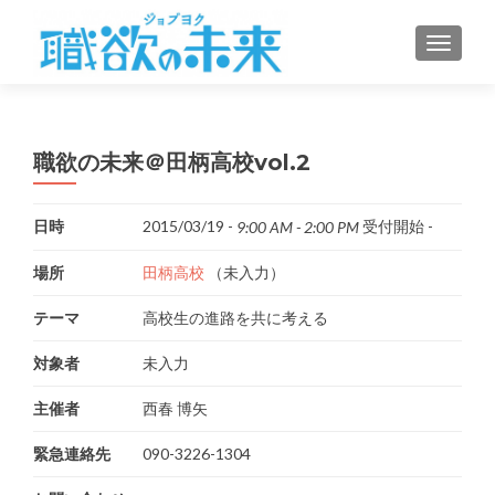
ナビゲ
職欲の未来＠田柄高校vol.2
日時
2015/03/19 -
受付開始 -
9:00 AM - 2:00 PM
場所
田柄高校
（未入力）
テーマ
高校生の進路を共に考える
対象者
未入力
主催者
西春 博矢
緊急連絡先
090-3226-1304