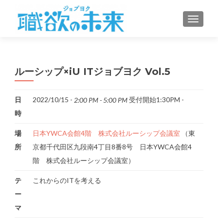
ナビゲ
ルーシップ×iU ITジョブヨク Vol.5
日
2022/10/15 -
受付開始1:30PM -
2:00 PM - 5:00 PM
時
場
日本YWCA会館4階 株式会社ルーシップ会議室
（東
所
京都千代田区九段南4丁目8番8号 日本YWCA会館4
階 株式会社ルーシップ会議室）
テ
これからのITを考える
ー
マ