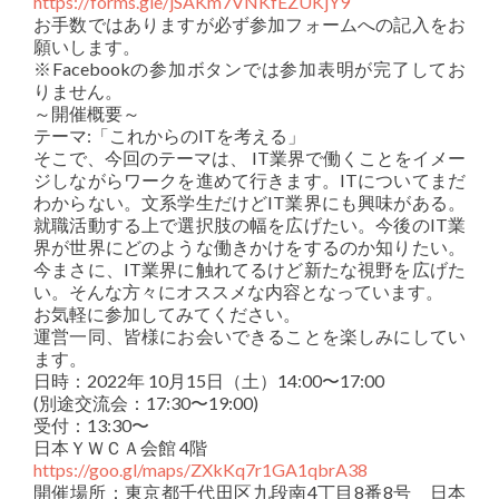
https://forms.gle/jSAKm7VNKfEZUKjY9
お手数ではありますが必ず参加フォームへの記入をお
願いします。
※Facebookの参加ボタンでは参加表明が完了してお
りません。
～開催概要～
テーマ:「これからのITを考える」
そこで、今回のテーマは、 IT業界で働くことをイメー
ジしながらワークを進めて行きます。ITについてまだ
わからない。文系学生だけどIT業界にも興味がある。
就職活動する上で選択肢の幅を広げたい。今後のIT業
界が世界にどのような働きかけをするのか知りたい。
今まさに、IT業界に触れてるけど新たな視野を広げた
い。そんな方々にオススメな内容となっています。
お気軽に参加してみてください。
運営一同、皆様にお会いできることを楽しみにしてい
ます。
日時：2022年 10月15日（土）14:00〜17:00
(別途交流会：17:30〜19:00)
受付：13:30〜
日本ＹＷＣＡ会館 4階
https://goo.gl/maps/ZXkKq7r1GA1qbrA38
開催場所：東京都千代田区九段南4丁目8番8号 日本