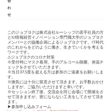
合
わ
せ
このジョブヨクは株式会社ルーシップの若手社員の方
とiU情報経営イノベーション専門職大学のジョブヨク
メンバーとの協働企画によるジョブヨクです。IT時代
のこれからをどのように働き、生きていくかを考える
ワークです。
⚠ジョブヨクのコロナ対策
※受付時にマスク着用、手のアルコール除菌、体温チ
ェックをさせていただきます。
※当日37.5度を超える方は参加のご遠慮をお願いしま
す。
※換気には十分に留意させて頂きます。お手数おかけ
しますが、ご協力いただけますと幸いです。
※セッション終了後、交流会を同じ会場にて開催をさ
せて頂きますが、密にならない工夫をしてさせて頂き
ます。
▶︎参加申し込みフォーム