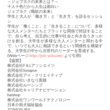
～ジョブヨクの未来とは？～
十人十色だから人生は面白い
ジョブヨク（職欲の未来）
学生と大人が「働き方」と「生き方」を語るセッショ
ン
学生が「働くこと」と「生きること」について、多様
な大人メンターたちとフラットな関係で対話すること
で、自ら考え、自主的に仕事や社会と向き合うきっか
けを創る。大学生が多様な大人メンターと関わる中
で、いつでも大人に相談できるという関係性を構築す
る。大学生の中から次世代のリーダーを育成する。
(Webページ
http://job-yoku.net/
より引用)
【協賛】
株式会社F＆Lアソシエイツ
合同会社Synapse
株式会社アイ・クリエイティブ
株式会社いきなり面接
株式会社ルーシップ
株式会社キャリアナビゲーション
haishop
株式会社ワンワールドテクノロジー
日本介助犬福祉協会
TOMOSUBA