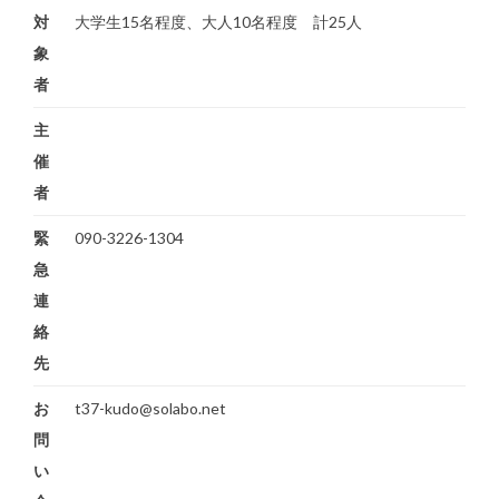
対
大学生15名程度、大人10名程度 計25人
象
者
主
催
者
緊
090-3226-1304
急
連
絡
先
お
t37-kudo@solabo.net
問
い