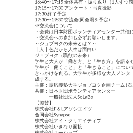
16:40〜17:15 全体共有・振り返り（1人ず
17:15〜17:30 アンケート・写真撮影
17:30 終了予定
17:30〜19:30 交流会(同会場を予定)
※交流会について
・会費は日本財団ボランティアセンター共催
・交流会への参加も必ずお願いします。
～ジョブヨクの未来とは？～
十人十色だから人生は面白い
ジョブヨク（職欲の未来）
学生と大人が「働き方」と「生き方」を語る
学生が「働くこと」と「生きること」につい
きっかけを創る。大学生が多様な大人メンタ
成する。
主催：慶応義塾大学ジョブヨク企画チーム (石
共催：日本財団ボランティアセンター
一般社団法人SoLaBo
【協賛】
株式会社F＆Lアソシエイツ
合同会社Synapse
株式会社アイ・クリエイティブ
株式会社いきなり面接
株式会社ルーシップ