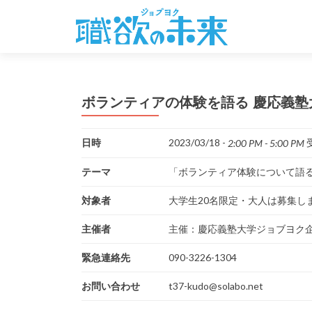
ボランティアの体験を語る 慶応義塾
日時
2023/03/18 -
受
2:00 PM - 5:00 PM
テーマ
「ボランティア体験について語
対象者
大学生20名限定・大人は募集し
主催者
主催：慶応義塾大学ジョブヨク企
緊急連絡先
090-3226-1304
お問い合わせ
t37-kudo@solabo.net