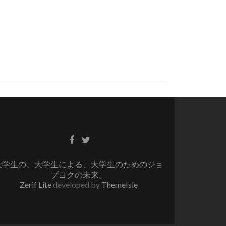
Facebook
Twitter
リ
リ
ン
ン
大学生の、大学生による、大学生のためのジョ
ク
ク
ブヨクの未来。
Zerif Lite
developed by
ThemeIsle