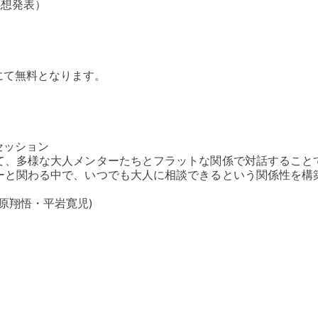
つ感想発表）
にて無料となります。
セッション
て、多様な大人メンターたちとフラットな関係で対話すること
ーと関わる中で、いつでも大人に相談できるという関係性を構
原翔悟・平岩寛児)