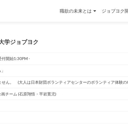
コンテンツへスキップ
職欲の未来とは
ジョブヨク
大学ジョブヨク
付開始1:30PM -
る」
ません。 (大人は日本財団ボランティアセンターのボランティア体験のOB
画チーム (石原翔悟・平岩寛児)