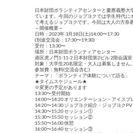
日本財団ボランティアセンターと慶應義塾大
ています。今回のジョブヨクでは学生時代に
て考えるジョブヨクです。今回は大人の方奈
～開催概要～
日時：2023年 3月18日(土)14:00〜17:30
(別途交流会：17:30〜19:30)
受付：13:30〜
場所：日本財団ボランティアセンター
港区虎ノ門1-11-2 日本財団第2ビル 2階会議
対象：大学生20名限定・大人は募集しません。
参加費：無料(交流会含む)
テーマ：「ボランティア体験について語る」
★タイムスケジュール★
※変更の予定があります
13:30〜受付開始
14:00〜14:20 オリエンテーション・アイス
14:20〜14:30 ジョブヨク紹介・ジョブヨクPV
14:30〜15:20 セッション①
15:30〜15:50 セッション②
15:50〜16:00 休憩
16:00〜16:40 セッション③